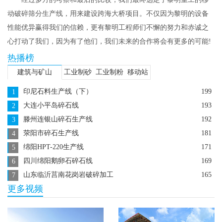
动破碎筛分生产线，用来建设跨海大桥项目。不仅因为黎明的设备
性能优异赢得我们的信赖，更有黎明工程师们不懈的努力和赤诚之
心打动了我们，因为有了他们，我们未来的合作将会有更多的可能!
热播榜
建筑与矿山
工业制砂
工业制粉
移动站
印尼石料生产线（下）
199
1
大连小平岛碎石线
193
2
滕州连银山碎石生产线
192
3
荥阳市碎石生产线
181
4
绵阳HPT-220生产线
171
5
四川绵阳鹅卵石碎石线
169
6
山东临沂莒南花岗岩破碎加工
165
7
更多视频