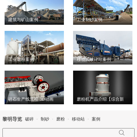
建筑与矿山案例
工业制砂案例
工业磨粉案例
移动式破碎站案例
碎石生产线流程·3D动画
磨粉机产品介绍【综合新
2015】
黎明导览
破碎
·
制砂
·
磨粉
·
移动站
·
案例