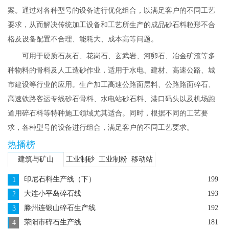
案。通过对各种型号的设备进行优化组合，以满足客户的不同工艺
黎明重工设备助力信阳碎石制砂
要求，从而解决传统加工设备和工艺所生产的成品砂石料粒形不合
生产线
格及设备配置不合理、能耗大、成本高等问题。
可用于硬质石灰石、花岗石、玄武岩、河卵石、冶金矿渣等多
148
种物料的骨料及人工造砂作业，适用于水电、建材、高速公路、城
市建设等行业的应用。生产加工高速公路面层料、公路路面碎石、
河南安阳安丰乡碎石制砂生产线
高速铁路客运专线砂石骨料、水电站砂石料、港口码头以及机场跑
道用碎石料等特种施工领域尤其适合。同时，根据不同的工艺要
求，各种型号的设备进行组合，满足客户的不同工艺要求。
100
热播榜
建筑与矿山
工业制砂
工业制粉
移动站
浙江龙游制砂生产线
印尼石料生产线（下）
199
1
大连小平岛碎石线
193
2
152
滕州连银山碎石生产线
192
3
荥阳市碎石生产线
181
4