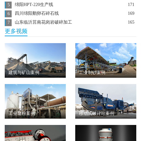
绵阳HPT-220生产线
171
5
四川绵阳鹅卵石碎石线
169
6
山东临沂莒南花岗岩破碎加工
165
7
更多视频
建筑与矿山案例
工业制砂案例
工业磨粉案例
移动式破碎站案例